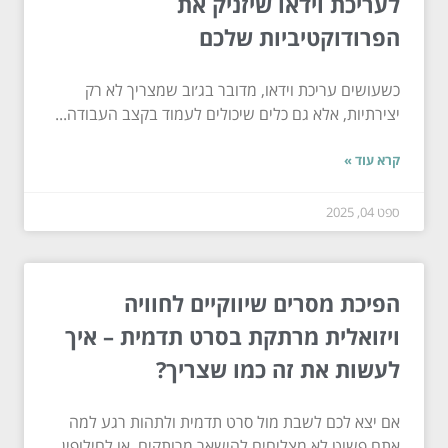
לעריכת וידאו שיזניק את
הפרודוקטיביות שלכם
כשעושים עריכת וידאו, מדובר בג׳וב שמצריך לא רק
יצירתיות, אלא גם כלים שיכולים לעמוד בקצב העבודה...
קרא עוד »
ספט 04, 2025
הפיכת מסרים שיווקיים לחוויה
ויזואלית מרתקת בסרט תדמית – איך
לעשות את זה כמו שצריך?
אם יצא לכם לשבת מול סרט תדמית ולתהות רגע למה
אתם פשוט לא מצליחים להישאר מרותקים, או לחילופין,